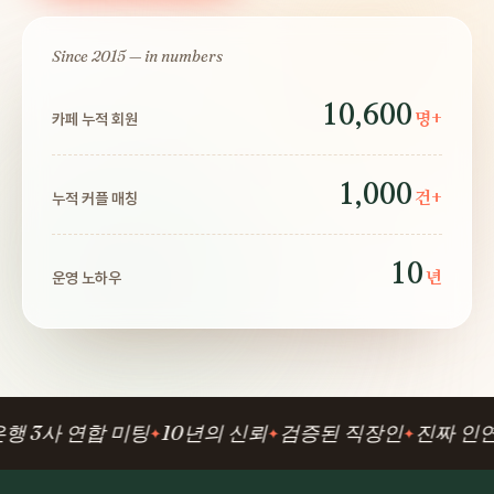
Since 2015 — in numbers
10,600
카페 누적 회원
명+
1,000
누적 커플 매칭
건+
10
운영 노하우
년
3사 연합 미팅
10년의 신뢰
검증된 직장인
진짜 인연