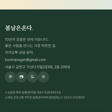
봄날은온다
.
10년차 검증된 연애 커뮤니티.
좋은 사람을 만나는 가장 따뜻한 길.
카카오톡 상담·문의
bomnanager@gmail.com
서울시 금천구 가산디지털2로98, 2동 209호
💬
📷
📝
🌸
상표권 특허 등록(특허청) 제41-0383653호
매칭 프로그램 저작권 등록(한국저작권위원회) C-2023-033825