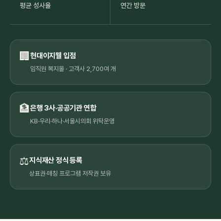
평균 성사율
연간 방문
🏢
현대이지웰 입점
임직원 복지몰 · 고객사 2,700여 개
🏦
은행 3사·공공기관 연합
KB·우리·하나·서울시의회 위탁운영
⚖️
지식재산 정식 등록
상표권·매칭 프로그램 저작권 보유