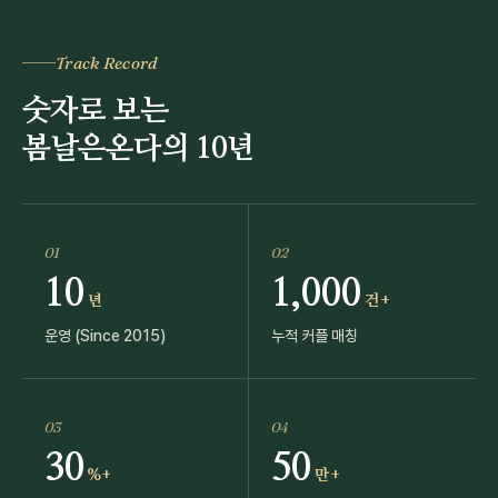
Track Record
숫자로 보는
봄날은온다의 10년
01
02
10
1,000
년
건+
운영 (Since 2015)
누적 커플 매칭
03
04
30
50
%+
만+